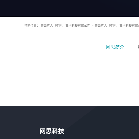
当前位置：
开云真人（中国）集团科技有限公司
>
开云真人（中国）集团科技有限
网思简介
网思科技