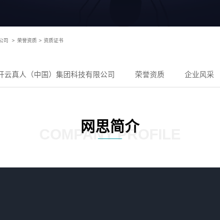
公司
>
荣誉资质
>
资质证书
开云真人（中国）集团科技有限公司
荣誉资质
企业风采
网思简介
COMPANY PROFILE