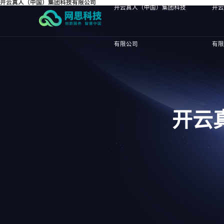
开云真人（中国）集团科技有限公司
开云真人（中国）集团科技
开
有限公司
有
开云