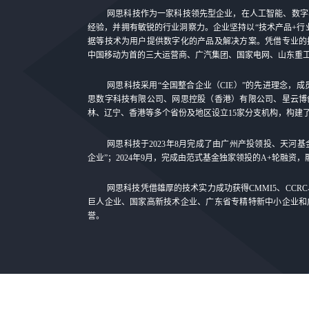
网思科技作为一家科技领先型企业，在人工智能、数字
经验，并拥有敏锐的行业洞察力。企业坚持以“技术产品+行
据等技术为用户提供数字化的产品及解决方案。凭借专业的
中国移动为首的三大运营商、广汽集团、国家电网、山东重
网思科技采用“全国整合企业（CIE）”的先进理念，
思数字科技有限公司、网思控股（香港）有限公司、星云博
林、辽宁、香港等多个省份及地区设立15家分支机构，构建
网思科技于2023年8月完成了由广州产投领投、天河
企业”；2024年9月，完成由范式基金独家领投的A+轮融资
网思科技凭借雄厚的技术实力成功获得CMMI5、CCR
巨人企业、国家高新技术企业、广东省专精特新中小企业和
誉。