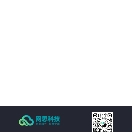
01
它可以降低无人驾驶车辆研发和测试的成本，减少雇佣人员和采购设备的时间
和费用。同时，还可以降低商品金融成本，提供更高的公司盈利水平。
02
仿真平台可以模拟各种天气、道路情况和车辆行驶环境，客户可以在安全可控
的情况下进行最大化的实验，更好地优化自身无人驾驶车辆的技术和应用方
案。
03
通过可视化和虚拟仿真技术，客户可以更直观地观察和评估无人驾驶车辆的性
能和工作流程，为产品设计和研发提供决策支持。
04
客户可以在模拟真实场景的情况下，更快地测试和调整无人驾驶车辆的性能，
加速产品开发和验证过程。