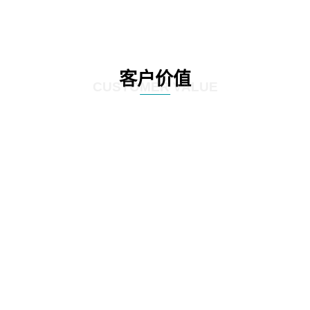
客户价值
CUSTOMER VALUE
01
通过定制化的咨询服务，制定符合客户实际情况的IT发展策略和实施方案，为客
户提供更有效的IT解决方案。
02
网思科技的服务不仅提供IT咨询，还能执行和监控策略实施的过程，并在必要时
对策略和方案进行调整，以确保长期的落实和卓越的结果。
03
IT咨询服务不仅仅是提供策略和方案，更重要的是要为实施提供具体的落地举措
和工作计划。网思科技的服务能够将IT发展策略和方案落地，提供具体的实施计
划、流程和步骤，帮助客户更好地规划IT改造管理方式。