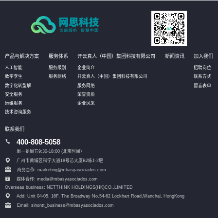
产品与解决方案
服务体系
开云真人（中国）集团科技有限公司
新闻资讯
加入我们
人工智能
服务级别
企业简介
招聘岗位
数字孪生
服务网络
开云真人（中国）集团科技有限公司
联系方式
数字化转型解
服务网络
留言表单
安全服务
荣誉资质
运维服务
企业风采
技术咨询服务
联系我们
400-808-5058
周一到周五9:30-18:00 (北京时间）
广州市黄埔区科学大道18号芯大厦B2栋1-2层
商务合作: marketing@mbasyasociados.com
媒体合作: media@mbasyasociados.com
Overseas business: NETTHINK HOLDINGS(HK)CO.,LIMITED
Add: Unit 04-05, 16F, The Broadway No.54-62 Lockhart Road,
Wanchai, HongKong
Email: sinontt_business@mbasyasociados.com