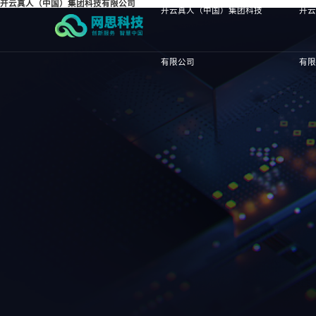
开云真人（中国）集团科技有限公司
开云真人（中国）集团科技
开
有限公司
有