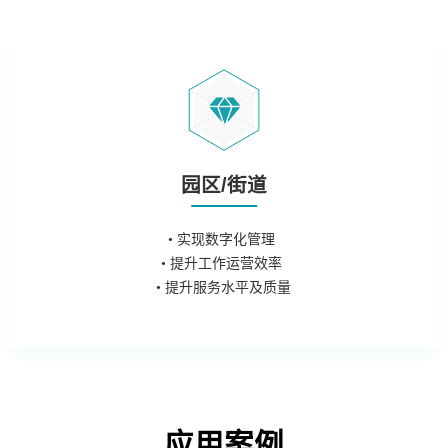
园区/街道
• 实现数字化管理
• 提升工作运营效率
• 提升服务水平及质量
应用案例