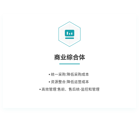
商业综合体
• 统一采购:降低采购成本
• 资源整合:降低运营成本
• 高效管理:售前、售后统-监控和管理