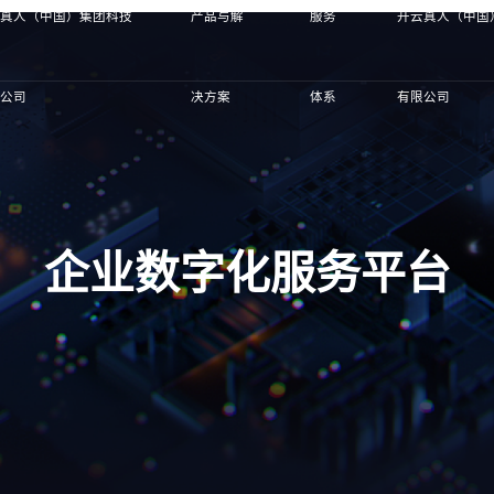
云真人（中国）集团科技
产品与解
服务
开云真人（中国
限公司
决方案
体系
有限公司
企业数字化服务平台