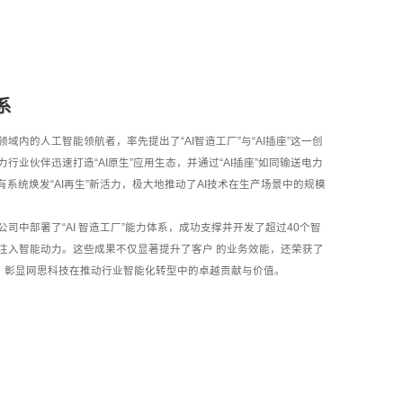
系
域内的人工智能领航者，率先提出了“AI智造工厂”与“AI插座”这一创
行业伙伴迅速打造“AI原生”应用生态，并通过“AI插座”如同输送电力
有系统焕发“AI再生”新活力，极大地推动了AI技术在生产场景中的规模
公司中
部署了“AI 智造工厂”能力体系，成功支撑并开发了超过40个智
注入智能动力。这些成果不仅显著提升了客户 的业务效能，还荣获了
”，彰显网思科技在推动行业智能化转型中的卓越贡献与价值。