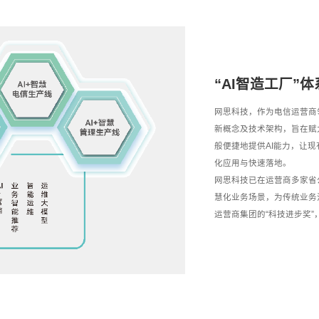
“AI智造工厂”体
网思科技，作为电信运营商领
新概念及技术架构，旨在赋力
般便捷地提供AI能力，让现
化应用与快速落地。
网思科技已
在运营商多家省
慧化业务场景，为传统业务
运营商集团的“科技进步奖