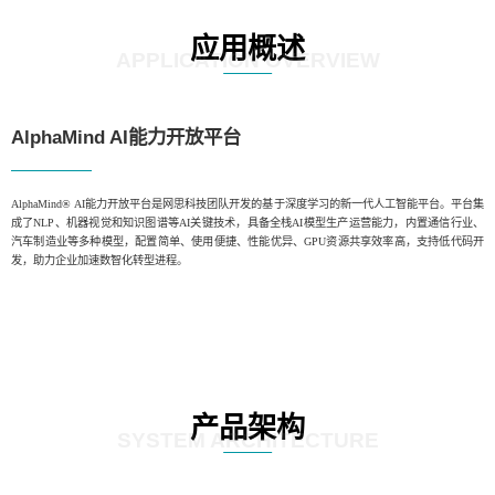
应用概述
APPLICATION OVERVIEW
AlphaMind AI能力开放平台
AlphaMind® AI能力开放平台是网思科技团队开发的基于深度学习的新一代人工智能平台。平台集
成了NLP、机器视觉和知识图谱等AI关键技术，具备全栈AI模型生产运营能力，内置通信行业、
汽车制造业等多种模型，配置简单、使用便捷、性能优异、GPU资源共享效率高，支持低代码开
发，助力企业加速数智化转型进程。
产品架构
SYSTEM ARCHITECTURE