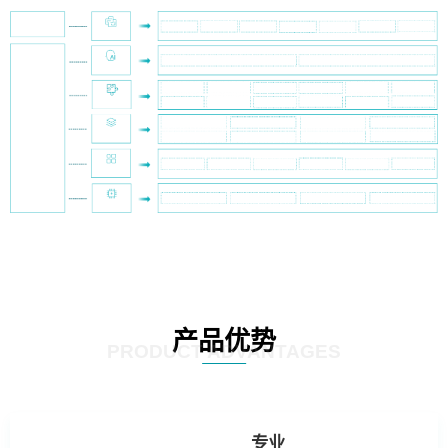
产品优势
PRODUCT ADVANTAGES
专业