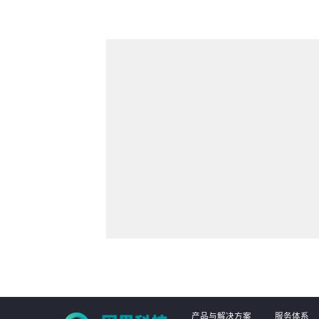
产品与解决方案
服务体系