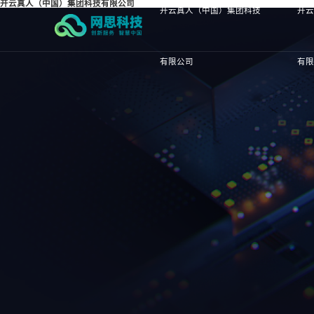
开云真人（中国）集团科技有限公司
开云真人（中国）集团科技
开
有限公司
有