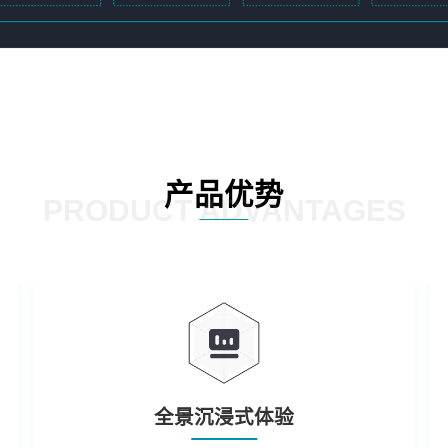
产品优势
PRODUCT ADVANTAGES
全景沉浸式体验