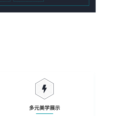
多元美学展示