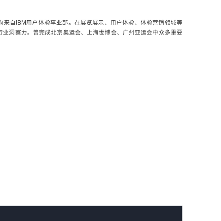
均来自IBM用户体验事业部。在展览展示、用户体验、体验营销领域等
行业洞察力。曾完成北京奥运会、上海世博会、广州亚运会中众多重要