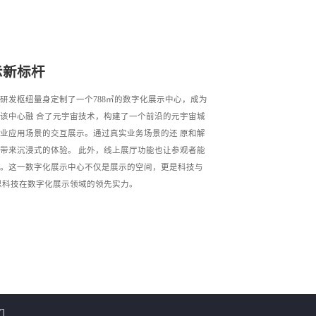
示新标杆
研发枢纽量身定制了一个788㎡的数字化展示中心，成为
该中心融 合了元宇宙技术，构建了一个前沿的元宇宙城
业应用场景的交互展示。通过真实业务场景的还 原和解
带来沉浸式的体验。 此外，线上展厅功能也让参观者能
。这一数字化展示中心不仅是展示的空间，更是科技与
思科技在数字化展示领域的领先实力。
们