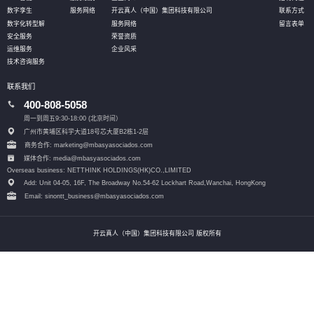
数字孪生
服务网络
开云真人（中国）集团科技有限公司
联系方式
数字化转型解
服务网络
留言表单
安全服务
荣誉资质
运维服务
企业风采
技术咨询服务
联系我们
400-808-5058
周一到周五9:30-18:00 (北京时间）
广州市黄埔区科学大道18号芯大厦B2栋1-2层
商务合作: marketing@mbasyasociados.com
媒体合作: media@mbasyasociados.com
Overseas business: NETTHINK HOLDINGS(HK)CO.,LIMITED
Add: Unit 04-05, 16F, The Broadway No.54-62 Lockhart Road,
Wanchai, HongKong
Email: sinontt_business@mbasyasociados.com
开云真人（中国）集团科技有限公司 版权所有