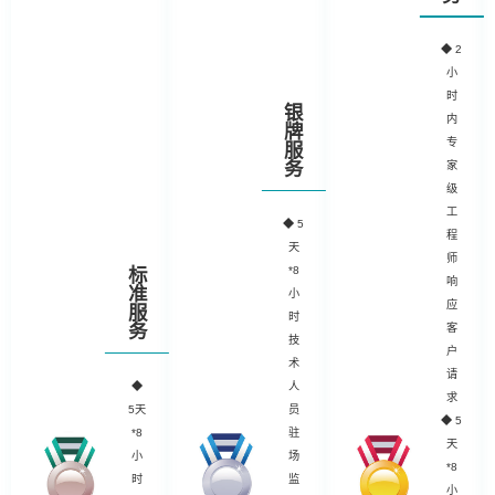
◆
2
小
时
银
内
牌
专
服
务
家
级
工
◆
5
程
天
师
*8
标
响
准
小
应
服
时
务
客
技
户
术
请
◆
人
求
5天
员
◆ 5
*8
驻
天
小
场
*8
时
监
小