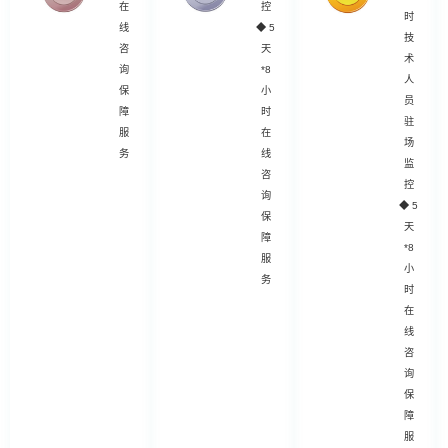
在
控
时
线
◆
5
技
咨
天
术
询
*8
人
保
小
员
障
时
驻
服
在
场
务
线
监
咨
控
询
◆
5
保
天
障
*8
服
小
务
时
在
线
咨
询
保
障
服