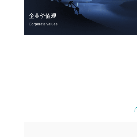
企业价值观
Corporate values