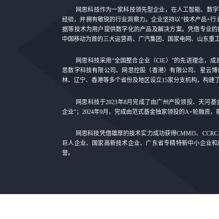
网思科技作为一家科技领先型企业，在人工智能、数字
经验，并拥有敏锐的行业洞察力。企业坚持以“技术产品+行
据等技术为用户提供数字化的产品及解决方案。凭借专业的
中国移动为首的三大运营商、广汽集团、国家电网、山东重
网思科技采用“全国整合企业（CIE）”的先进理念，
思数字科技有限公司、网思控股（香港）有限公司、星云博
林、辽宁、香港等多个省份及地区设立15家分支机构，构建
网思科技于2023年8月完成了由广州产投领投、天河
企业”；2024年9月，完成由范式基金独家领投的A+轮融资
网思科技凭借雄厚的技术实力成功获得CMMI5、CCR
巨人企业、国家高新技术企业、广东省专精特新中小企业和
誉。